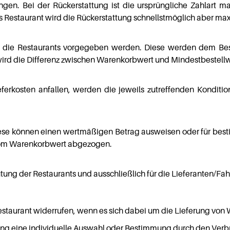
en. Bei der Rückerstattung ist die ursprüngliche Zahlart 
s Restaurant wird die Rückerstattung schnellstmöglich aber ma
h die Restaurants vorgegeben werden. Diese werden dem Beste
 wird die Differenz zwischen Warenkorbwert und Mindestbestel
ieferkosten anfallen, werden die jeweils zutreffenden Konditi
iese können einen wertmäßigen Betrag ausweisen oder für bes
vom Warenkorbwert abgezogen.
gütung der Restaurants und ausschließlich für die Lieferanten/Fa
staurant widerrufen, wenn es sich dabei um die Lieferung von 
llung eine individuelle Auswahl oder Bestimmung durch den Verb