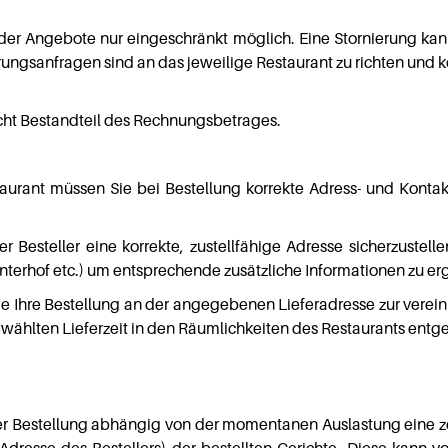
 der Angebote nur eingeschränkt möglich. Eine Stornierung k
ierungsanfragen sind an das jeweilige Restaurant zu richten u
nicht Bestandteil des Rechnungsbetrages.
ant müssen Sie bei Bestellung korrekte Adress- und Kontaktda
er Besteller eine korrekte, zustellfähige Adresse sicherzustell
terhof etc.) um entsprechende zusätzliche Informationen zu er
 Sie Ihre Bestellung an der angegebenen Lieferadresse zur vere
gewählten Lieferzeit in den Räumlichkeiten des Restaurants e
Bestellung abhängig von der momentanen Auslastung eine zeitl