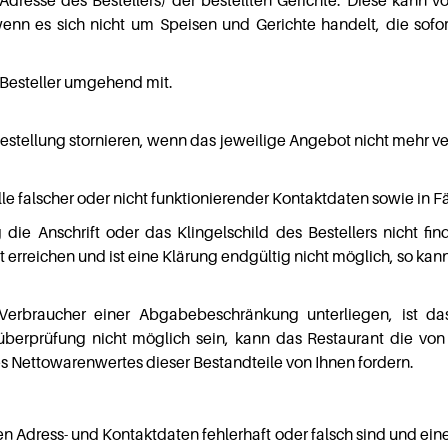
Adresse des Bestellers) der bestellten Gerichte. Diese kann v
wenn es sich nicht um Speisen und Gerichte handelt, die sofor
 Besteller umgehend mit.
estellung stornieren, wenn das jeweilige Angebot nicht mehr ver
le falscher oder nicht funktionierender Kontaktdaten sowie in Fä
 die Anschrift oder das Klingelschild des Bestellers nicht fi
t erreichen und ist eine Klärung endgültig nicht möglich, so ka
erbraucher einer Abgabebeschränkung unterliegen, ist das
ersüberprüfung nicht möglich sein, kann das Restaurant die 
s Nettowarenwertes dieser Bestandteile von Ihnen fordern.
en Adress- und Kontaktdaten fehlerhaft oder falsch sind und e