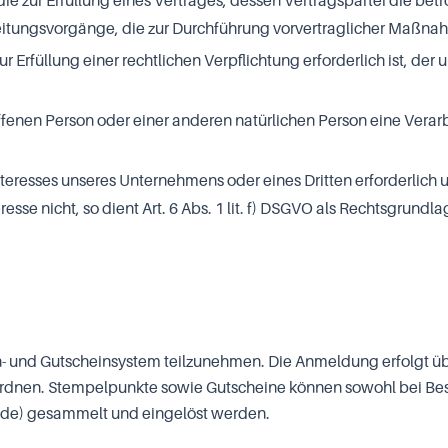
r Erfüllung eines Vertrages, dessen Vertragspartei die betroffene 
eitungsvorgänge, die zur Durchführung vorvertraglicher Maßnah
füllung einer rechtlichen Verpflichtung erforderlich ist, der uns
roffenen Person oder einer anderen natürlichen Person eine Ver
nteresses unseres Unternehmens oder eines Dritten erforderlich
sse nicht, so dient Art. 6 Abs. 1 lit. f) DSGVO als Rechtsgrundla
- und Gutscheinsystem teilzunehmen. Die Anmeldung erfolgt über
dnen. Stempelpunkte sowie Gutscheine können sowohl bei Best
r.de) gesammelt und eingelöst werden.